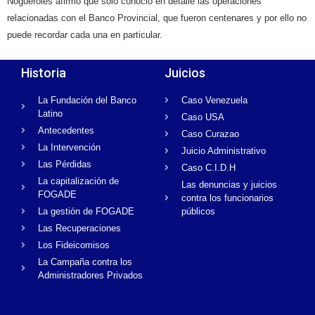
Nogueroles afirmó que sólo conoció en detalle las operaciones
relacionadas con el Banco Provincial, que fueron centenares y por ello no
puede recordar cada una en particular.
Historia
Juicios
La Fundación del Banco
Caso Venezuela
Latino
Caso USA
Antecedentes
Caso Curazao
La Intervención
Juicio Administrativo
Las Pérdidas
Caso C.I.D.H
La capitalización de
Las denuncias y juicios
FOGADE
contra los funcionarios
La gestión de FOGADE
públicos
Las Recuperaciones
Los Fideicomisos
La Campaña contra los
Administradores Privados