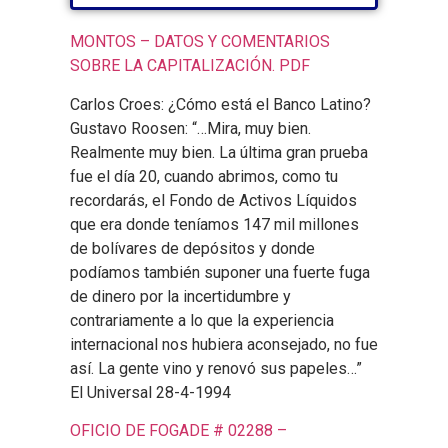
La campaña contra los administradores privados
MONTOS – DATOS Y COMENTARIOS
SOBRE LA CAPITALIZACIÓN. PDF
Carlos Croes: ¿Cómo está el Banco Latino?
Gustavo Roosen: “…Mira, muy bien.
Realmente muy bien. La última gran prueba
fue el día 20, cuando abrimos, como tu
recordarás, el Fondo de Activos Líquidos
que era donde teníamos 147 mil millones
de bolívares de depósitos y donde
podíamos también suponer una fuerte fuga
de dinero por la incertidumbre y
contrariamente a lo que la experiencia
internacional nos hubiera aconsejado, no fue
así. La gente vino y renovó sus papeles…”
El Universal 28-4-1994
OFICIO DE FOGADE # 02288 –