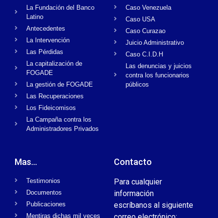
La Fundación del Banco
Caso Venezuela
Latino
Caso USA
Antecedentes
Caso Curazao
La Intervención
Juicio Administrativo
Las Pérdidas
Caso C.I.D.H
La capitalización de
Las denuncias y juicios
FOGADE
contra los funcionarios
La gestión de FOGADE
públicos
Las Recuperaciones
Los Fideicomisos
La Campaña contra los
Administradores Privados
Mas...
Contacto
Testimonios
Para cualquier
Documentos
información
Publicaciones
escríbanos al siguiente
Mentiras dichas mil veces
correo electrónico: