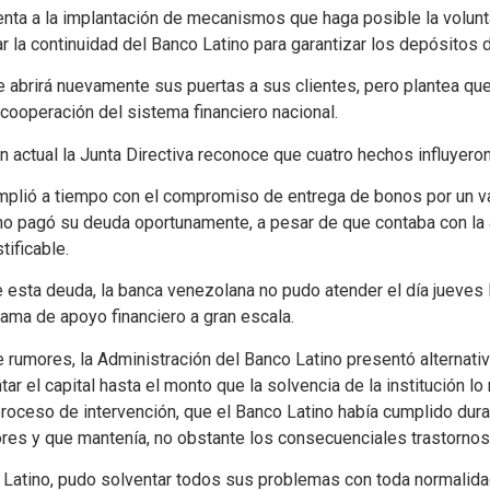
enta a la implantación de mecanismos que haga posible la volun
 la continuidad del Banco Latino para garantizar los depósitos d
e abrirá nuevamente sus puertas a sus clientes, pero plantea que 
 cooperación del sistema financiero nacional.
ón actual la Junta Directiva reconoce que cuatro hechos influyer
mplió a tiempo con el compromiso de entrega de bonos por un val
o pagó su deuda oportunamente, a pesar de que contaba con la 
tificable.
 esta deuda, la banca venezolana no pudo atender el día jueves 
ama de apoyo financiero a gran escala.
rumores, la Administración del Banco Latino presentó alternativa
el capital hasta el monto que la solvencia de la institución lo r
roceso de intervención, que el Banco Latino había cumplido dur
res y que mantenía, no obstante los consecuenciales trastornos 
 Latino, pudo solventar todos sus problemas con toda normalidad 