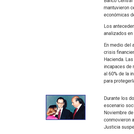
Banco Central
mantuvieron ce
económicas de
Los anteceden
analizados en
En medio del 
crisis financi
Hacienda. Las
incapaces de 
al 60% de la i
para protegerl
Durante los do
escenario soci
Noviembre de 1
conmovieron a
Justicia suspe