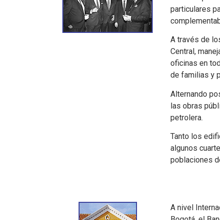
particulares p
complementaba
A través de lo
Central, manej
oficinas en to
de familias y 
Alternando pos
las obras públi
petrolera.
Tanto los edif
algunos cuarte
poblaciones de
A nivel Intern
Bogotá, el Ban