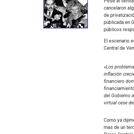
Pese al ilimit
cancelaron alg
de privatizaci
publicada en G
públicos resp
El escenario e
Central de Ven
«Los problema
inflación creci
financiero dom
financiamiento
del Gobierno a
virtual cese d
Como ya dijimo
mas de un terc