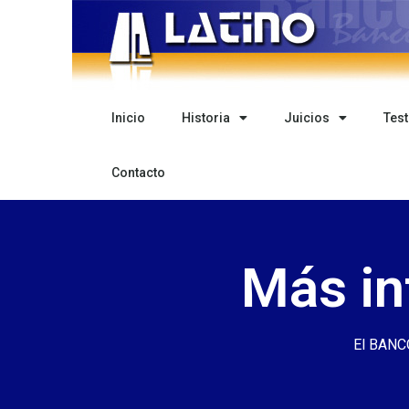
Inicio
Historia
Juicios
Tes
Contacto
Más in
El BANCO