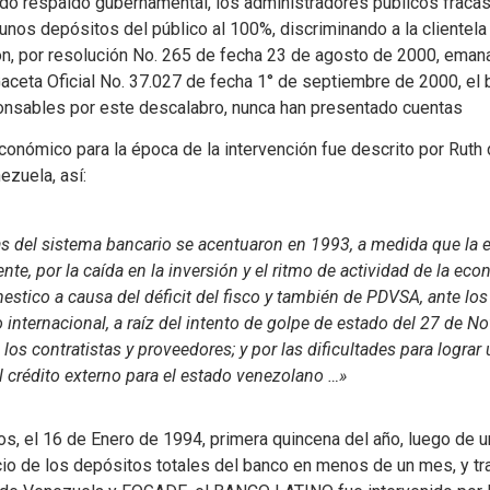
ado respaldo gubernamental, los administradores públicos fracasa
unos depósitos del público al 100%, discriminando a la cliente
ón, por resolución No. 265 de fecha 23 de agosto de 2000, emana
aceta Oficial No. 37.027 de fecha 1° de septiembre de 2000, el 
onsables por este descalabro, nunca han presentado cuentas
conómico para la época de la intervención fue descrito por Ruth
ezuela, así:
s del sistema bancario se acentuaron en 1993, a medida que la 
ente, por la caída en la inversión y el ritmo de actividad de la e
estico a causa del déficit del fisco y también de PDVSA, ante lo
 internacional, a raíz del intento de golpe de estado del 27 de N
 los contratistas y proveedores; y por las dificultades para lograr
el crédito externo para el estado venezolano …»
s, el 16 de Enero de 1994, primera quincena del año, luego de 
io de los depósitos totales del banco en menos de un mes, y tra