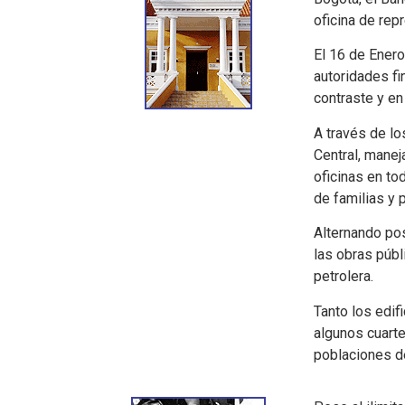
oficina de rep
El 16 de Ener
autoridades fi
contraste y en
A través de lo
Central, manej
oficinas en to
de familias y 
Alternando pos
las obras públi
petrolera.
Tanto los edif
algunos cuarte
poblaciones de