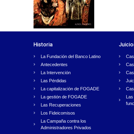
Historia
Juicio
La Fundación del Banco Latino
Cas
Antecedentes
Cas
La Intervención
Cas
Las Pérdidas
Juic
La capitalización de FOGADE
Cas
La gestión de FOGADE
Las 
func
Las Recuperaciones
Los Fideicomisos
La Campaña contra los
Administradores Privados