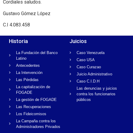
Cordiales saludos.
Gustavo Gómez López
C.I 4.083.458
Historia
Juicios
La Fundación del Banco
Caso Venezuela
Latino
Caso USA
Antecedentes
Caso Curazao
La Intervención
Juicio Administrativo
Las Pérdidas
Caso C.I.D.H
La capitalización de
Las denuncias y juicios
FOGADE
contra los funcionarios
La gestión de FOGADE
públicos
Las Recuperaciones
Los Fideicomisos
La Campaña contra los
Administradores Privados