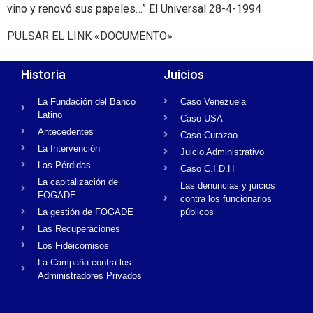
vino y renovó sus papeles…” El Universal 28-4-1994
PULSAR EL LINK «DOCUMENTO»
Historia
Juicios
La Fundación del Banco
Caso Venezuela
Latino
Caso USA
Antecedentes
Caso Curazao
La Intervención
Juicio Administrativo
Las Pérdidas
Caso C.I.D.H
La capitalización de
Las denuncias y juicios
FOGADE
contra los funcionarios
La gestión de FOGADE
públicos
Las Recuperaciones
Los Fideicomisos
La Campaña contra los
Administradores Privados