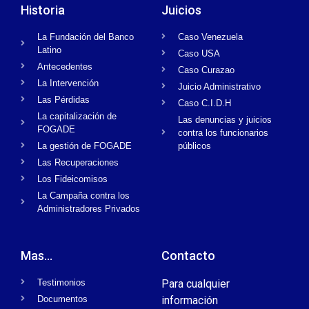
Historia
Juicios
La Fundación del Banco
Caso Venezuela
Latino
Caso USA
Antecedentes
Caso Curazao
La Intervención
Juicio Administrativo
Las Pérdidas
Caso C.I.D.H
La capitalización de
Las denuncias y juicios
FOGADE
contra los funcionarios
La gestión de FOGADE
públicos
Las Recuperaciones
Los Fideicomisos
La Campaña contra los
Administradores Privados
Mas...
Contacto
Testimonios
Para cualquier
Documentos
información