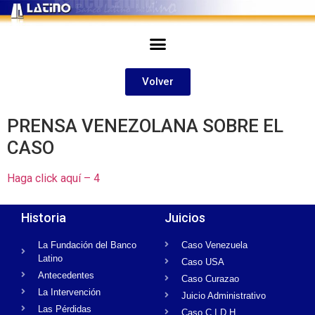
Volver
PRENSA VENEZOLANA SOBRE EL
CASO
Haga click aquí – 4
Historia
Juicios
La Fundación del Banco
Caso Venezuela
Latino
Caso USA
Antecedentes
Caso Curazao
La Intervención
Juicio Administrativo
Las Pérdidas
Caso C.I.D.H