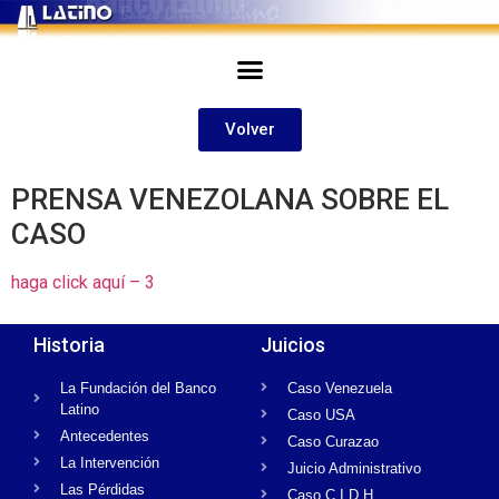
Volver
PRENSA VENEZOLANA SOBRE EL
CASO
haga click aquí – 3
Historia
Juicios
La Fundación del Banco
Caso Venezuela
Latino
Caso USA
Antecedentes
Caso Curazao
La Intervención
Juicio Administrativo
Las Pérdidas
Caso C.I.D.H