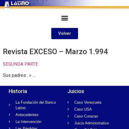
Volver
Revista EXCESO – Marzo 1.994
SEGUNDA PARTE
Sus padres : » …
Historia
Juicios
La Fundación del Banco
Caso Venezuela
Latino
Caso USA
Antecedentes
Caso Curazao
La Intervención
Juicio Administrativo
Las Pérdidas