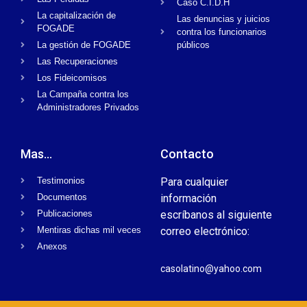
Caso C.I.D.H
La capitalización de
Las denuncias y juicios
FOGADE
contra los funcionarios
La gestión de FOGADE
públicos
Las Recuperaciones
Los Fideicomisos
La Campaña contra los
Administradores Privados
Mas...
Contacto
Testimonios
Para cualquier
Documentos
información
Publicaciones
escríbanos al siguiente
Mentiras dichas mil veces
correo electrónico:
Anexos
casolatino@yahoo.com