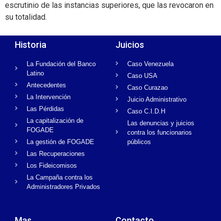
escrutinio de las instancias superiores, que las revocaron en
su totalidad.
Historia
Juicios
La Fundación del Banco
Caso Venezuela
Latino
Caso USA
Antecedentes
Caso Curazao
La Intervención
Juicio Administrativo
Las Pérdidas
Caso C.I.D.H
La capitalización de
Las denuncias y juicios
FOGADE
contra los funcionarios
La gestión de FOGADE
públicos
Las Recuperaciones
Los Fideicomisos
La Campaña contra los
Administradores Privados
Mas...
Contacto